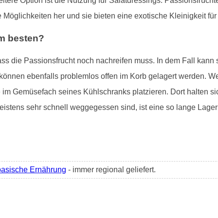
eitere Option ist die Nutzung für Salatdressings. Passionsfrüc
e Möglichkeiten her und sie bieten eine exotische Kleinigkeit f
am besten?
dass die Passionsfrucht noch nachreifen muss. In dem Fall kann
e können ebenfalls problemlos offen im Korb gelagert werden. Wer
 im Gemüsefach seines Kühlschranks platzieren. Dort halten si
stens sehr schnell weggegessen sind, ist eine so lange Lager
basische Ernährung
- immer regional geliefert.