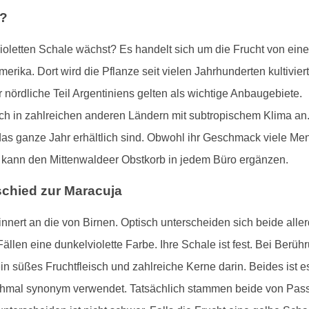
t?
violetten Schale wächst? Es handelt sich um die Frucht von e
amerika. Dort wird die Pflanze seit vielen Jahrhunderten kultivi
 nördliche Teil Argentiniens gelten als wichtige Anbaugebiete.
ch in zahlreichen anderen Ländern mit subtropischem Klima an.
r das ganze Jahr erhältlich sind. Obwohl ihr Geschmack viele Me
nd kann den Mittenwaldeer Obstkorb in jedem Büro ergänzen.
chied zur Maracuja
innert an die von Birnen. Optisch unterscheiden sich beide aller
 Fällen eine dunkelviolette Farbe. Ihre Schale ist fest. Bei Ber
ein süßes Fruchtfleisch und zahlreiche Kerne darin. Beides ist e
hmal synonym verwendet. Tatsächlich stammen beide von Pas