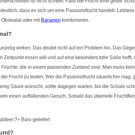
nterscheiden ist nicht schwer. Falls die Frucht eine gelbe Scha
eutlich, dass es sich um eine Passionsfrucht handelt. Letztere 
 Obstsalat oder mit
Bananen
kombinieren.
rmal?
unzelig wirken. Das deutet nicht auf ein Problem hin. Das Gegent
igen Zeitpunkt essen will und auf eine besonders tolle Süße hoff
t Früchte, die in einem passenden Zustand sind. Man muss kein
er Frucht zu testen. Wer die Passionsfrucht säuerlicher mag, gr
nig Säure wünscht, sollte dagegen warten, bis die Schale schö
n einen auffallenden Geruch. Sobald das überreife Fruchtfleisc
sund?