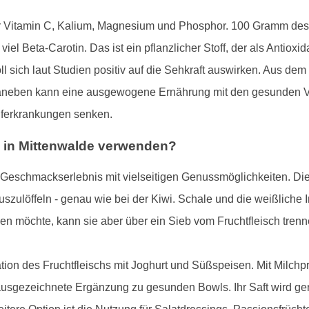
 für Vitamin C, Kalium, Magnesium und Phosphor. 100 Gramm des
iel Beta-Carotin. Das ist ein pflanzlicher Stoff, der als Antiox
oll sich laut Studien positiv auf die Sehkraft auswirken. Aus de
 Daneben kann eine ausgewogene Ernährung mit den gesunden Vi
auferkrankungen senken.
 in Mittenwalde verwenden?
s Geschmackserlebnis mit vielseitigen Genussmöglichkeiten. Die 
szulöffeln - genau wie bei der Kiwi. Schale und die weißliche 
n möchte, kann sie aber über ein Sieb vom Fruchtfleisch trenn
ation des Fruchtfleischs mit Joghurt und Süßspeisen. Mit Milchp
ausgezeichnete Ergänzung zu gesunden Bowls. Ihr Saft wird ger