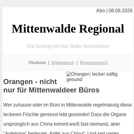
Abo | 08.08.2026
Mittenwalde Regional
Die Zeitung mit Nur Guten Nachrichten
Obstkorb |
Mittagstisch
|
Branchenbuch
Orangen - nicht
nur für Mittenwaldeer Büros
Wer zuhause oder im Büro in Mittenwalde regelmässig diese
leckeren Früchte geniesst lebt gesünder! Dass die Organe
ursprünglich aus China kommt weiß fast niemand, aber
"Apfelsine" bedeutet „Apfel aus China“. Und seit vielen